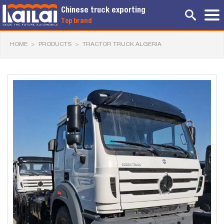
Chinese truck exporting
Top brand
HOME
>
PRODUCTS
>
TRACTOR TRUCK ALGERIA