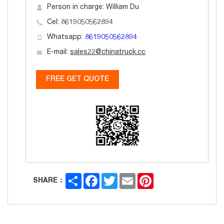
Person in charge: William Du
Cel: 8619050562894
Whatsapp:
8619050562894
E-mail:
sales22@chinatruck.cc
FREE GET QUOTE
Share
Facebook
Twitter
Email
Pinterest
SHARE：